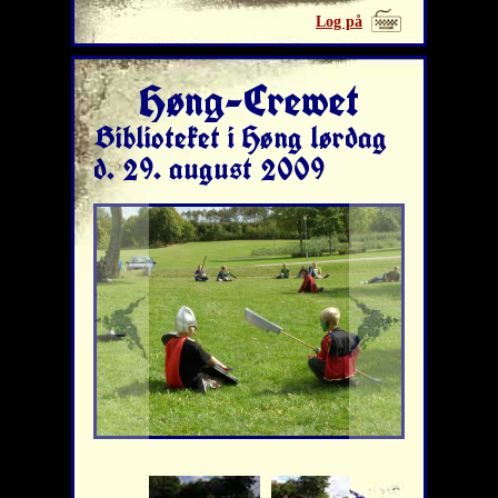
Log på
Høng-Crewet
Biblioteket i Høng lørdag
d. 29. august 2009