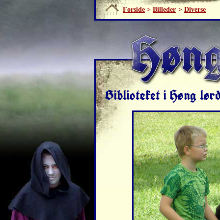
Forside
>
Billeder
>
Diverse
Biblioteket i Høng lø