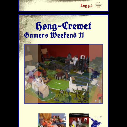
Log på
Høng-Crewet
Gamers Weekend 11