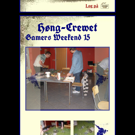
Log på
Høng-Crewet
Gamers Weekend 15