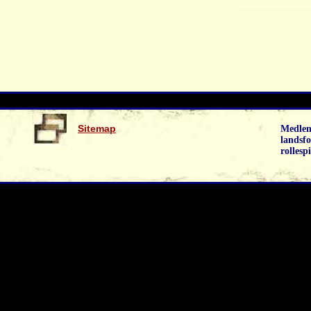
Sitemap
Medlem
landsfo
rollespi