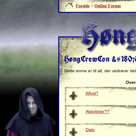
Forside
>
Online Forum
HøngCrewCon &#180;0
Dette emne er til alt, der vedrører de
Overs
Aflyst?
Aktiviteter??
Dato