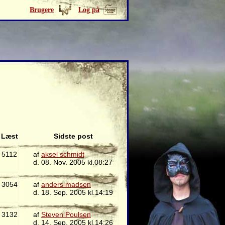
Brugere
Log på
Læst
Sidste post
5112
af
aksel schmidt
d. 08. Nov. 2005 kl.08:27
3054
af
anders madsen
d. 18. Sep. 2005 kl.14:19
3132
af
Steven Poulsen
d. 14. Sep. 2005 kl.14:26