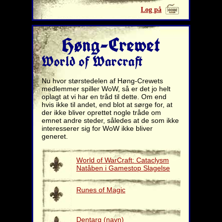
Log på
Høng-Crewet
World of Warcraft
Nu hvor størstedelen af Høng-Crewets
medlemmer spiller WoW, så er det jo helt
oplagt at vi har en tråd til dette. Om end
hvis ikke til andet, end blot at sørge for, at
der ikke bliver oprettet nogle tråde om
emnet andre steder, således at de som ikke
interesserer sig for WoW ikke bliver
generet.
World of WarCraft: Cataclysm
Natåben i Gamestop Slagelse
Runes of Magic
Dentarg (navn)