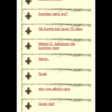
hvordan gøre jeg?
Så hurtigt kan level 70 nåes
Mikkel O. Jakobsen ide
kommer igen
Steve..
Guild
den nye allince race
Gode råd!