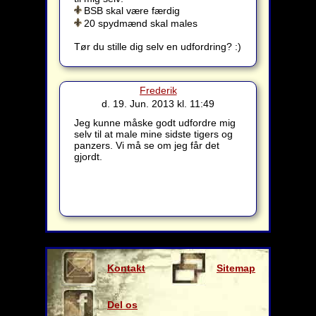
BSB skal være færdig
20 spydmænd skal males
Tør du stille dig selv en udfordring? :)
Frederik
d. 19. Jun. 2013 kl. 11:49
Jeg kunne måske godt udfordre mig
selv til at male mine sidste tigers og
panzers. Vi må se om jeg får det
gjordt.
Kontakt
Sitemap
os
Del os