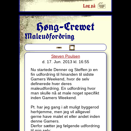
Log på
Høng-Crewet
Maleudfordring
Steven Poulsen
d. 17. Jun. 2013 kl. 16:55
Nu startede Denner og Steffen jo en
fin udfordring til hinanden til sidste
Gamers Weekend, hvor de selv
definerede hver deres
maleudfordring. En udfordring hvor
man skulle nå at male noget specifikt
inden Gamers Weekend.
Pt. har jeg gang i alt muligt byggerod
herhjemme, men jeg vil alligevel
gerne have malet et eller andet inden
denne Gamers.
Derfor sætter jeg følgende udfordring
til mig selv: