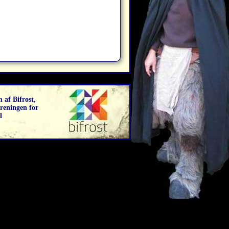
 af Bifrost,
reningen for
l