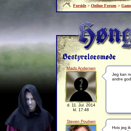
Forside
>
Online Forum
>
Game
Bestyrelsesmøde
Mads Andersen
Jeg kan n
andre godt
d. 11. Jul. 2014
kl. 17:48
Steven Poulsen
Hvis jeg i