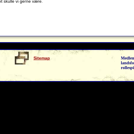
t skulle vi gerne være.
Sitemap
Medlem
landsfo
rollespi