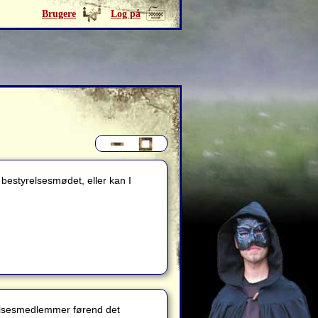
Brugere
Log på
bestyrelsesmødet, eller kan I
tyrelsesmedlemmer førend det