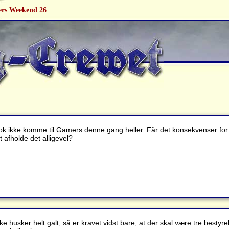
rs Weekend 26
ok ikke komme til Gamers denne gang heller. Får det konsekvenser for 
 afholde det alligevel?
kke husker helt galt, så er kravet vidst bare, at der skal være tre bes