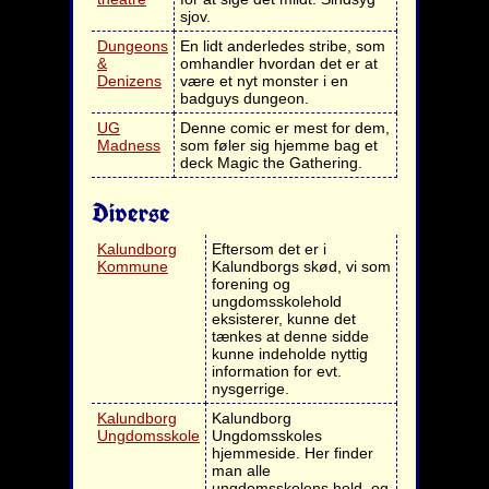
sjov.
Dungeons
En lidt anderledes stribe, som
&
omhandler hvordan det er at
Denizens
være et nyt monster i en
badguys dungeon.
UG
Denne comic er mest for dem,
Madness
som føler sig hjemme bag et
deck Magic the Gathering.
Diverse
Kalundborg
Eftersom det er i
Kommune
Kalundborgs skød, vi som
forening og
ungdomsskolehold
eksisterer, kunne det
tænkes at denne sidde
kunne indeholde nyttig
information for evt.
nysgerrige.
Kalundborg
Kalundborg
Ungdomsskole
Ungdomsskoles
hjemmeside. Her finder
man alle
ungdomsskolens hold, og