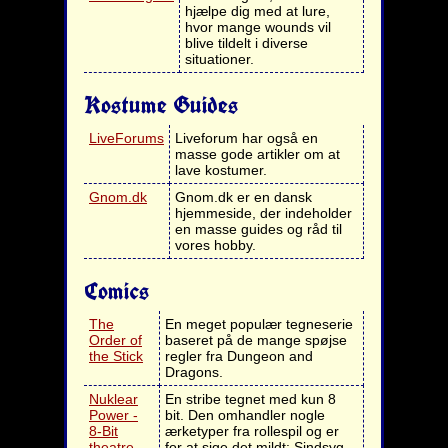
hjælpe dig med at lure,
hvor mange wounds vil
blive tildelt i diverse
situationer.
Kostume Guides
LiveForums
Liveforum har også en
masse gode artikler om at
lave kostumer.
Gnom.dk
Gnom.dk er en dansk
hjemmeside, der indeholder
en masse guides og råd til
vores hobby.
Comics
The
En meget populær tegneserie
Order of
baseret på de mange spøjse
the Stick
regler fra Dungeon and
Dragons.
Nuklear
En stribe tegnet med kun 8
Power -
bit. Den omhandler nogle
8-Bit
ærketyper fra rollespil og er
theatre
for at sige det mildt: Sindsyg