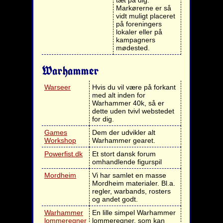
tæt på dig.
Markørerne er så
vidt muligt placeret
på foreningers
lokaler eller på
kampagners
mødested.
Warhammer
Warseer
Hvis du vil være på forkant
med alt inden for
Warhammer 40k, så er
dette uden tvivl webstedet
for dig.
Games
Dem der udvikler alt
Workshop
Warhammer gearet.
Powerfist.dk
Et stort dansk forum
omhandlende figurspil
Mordheim
Vi har samlet en masse
Mordheim materialer. Bl.a.
regler, warbands, rosters
og andet godt.
Warhammer
En lille simpel Warhammer
lommeregner
lommeregner, som kan