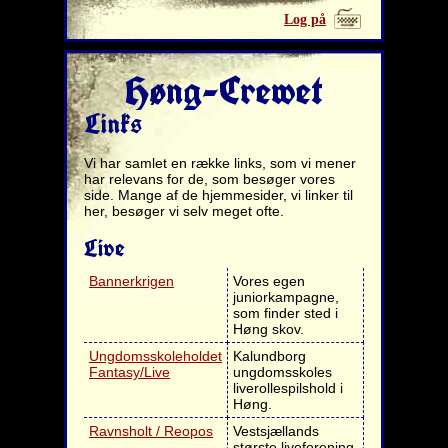
Log på
Høng-Crewet
Links
Vi har samlet en række links, som vi mener
har relevans for de, som besøger vores
side. Mange af de hjemmesider, vi linker til
her, besøger vi selv meget ofte.
Live
Bannerkrigen
Vores egen
juniorkampagne,
som finder sted i
Høng skov.
Ungdomsskoleholdet
Kalundborg
Fantasy/Live
ungdomsskoles
liverollespilshold i
Høng.
Ravnsholt / Reopos
Vestsjællands
største liveforening.