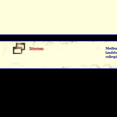
Sitemap
Medlem
landsfo
rollespi