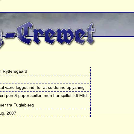
n Ryttersgaard
al være logget ind, for at se denne oplysning
rt pen & paper spiller, men har spillet lidt MBT.
er fra Fuglebjerg
ug. 2007