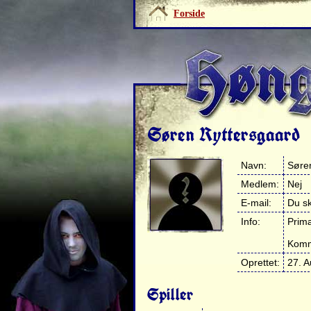
Forside
Søren Ryttersgaard
Navn:
Søre
Medlem:
Nej
E-mail:
Du sk
Info:
Primæ
Komm
Oprettet:
27. A
Spiller