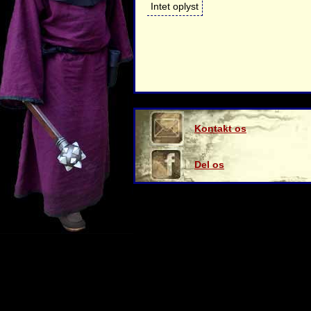
Intet oplyst
Kontakt os
Del os