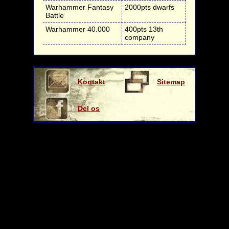
Warhammer Fantasy
2000pts
dwarfs
Battle
Warhammer 40.000
400pts
13th
company
Kontakt
Sitemap
os
Del os