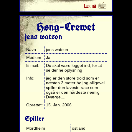
Log på
Høng-Crewet
jens watson
Navn:
jens watson
Medlem:
Ja
E-mail:
Du skal være logget ind, for at
se denne oplysning
Info:
jeg er den store trold som er
næsten 2 meter høj og alligevel
spiller den laveste race som
også er den hårdeste nemlig
Dværge....!
Oprettet:
15. Jan. 2006
Spiller
Mordheim
ostland